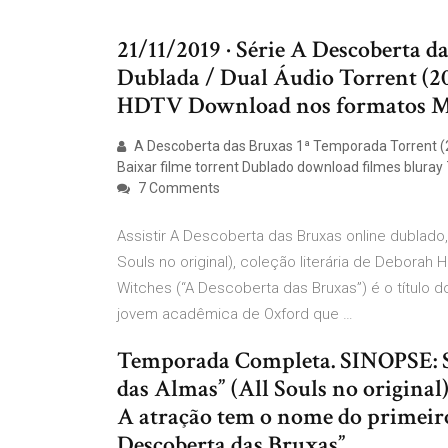
21/11/2019 · Série A Descoberta 
Dublada / Dual Áudio Torrent (20
HDTV Download nos formatos 
A Descoberta das Bruxas 1ª Temporada Torrent (
Baixar filme torrent Dublado download filmes blura
7 Comments
Assistir A Descoberta das Bruxas online dublado,
Souls no original), coleção literária de Deborah
Witches (“A Descoberta das Bruxas”) é o título do
jovem acadêmica de Oxford que …
Temporada Completa. SINOPSE: Sé
das Almas” (All Souls no original)
A atração tem o nome do primeiro
Descoberta das Bruxas”.