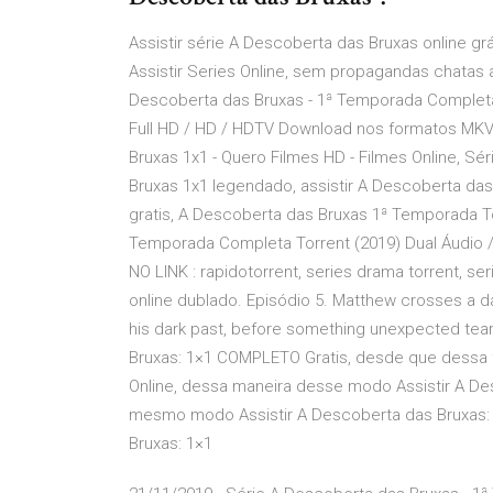
Assistir série A Descoberta das Bruxas online grát
Assistir Series Online, sem propagandas chatas
Descoberta das Bruxas - 1ª Temporada Completa 
Full HD / HD / HDTV Download nos formatos MKV 
Bruxas 1x1 - Quero Filmes HD - Filmes Online, S
Bruxas 1x1 legendado, assistir A Descoberta das
gratis, A Descoberta das Bruxas 1ª Temporada T
Temporada Completa Torrent (2019) Dual Áudio
NO LINK : rapidotorrent, series drama torrent, ser
online dublado. Episódio 5. Matthew crosses a d
his dark past, before something unexpected tear
Bruxas: 1×1 COMPLETO Gratis, desde que dessa f
Online, dessa maneira desse modo Assistir A 
mesmo modo Assistir A Descoberta das Bruxas: 
Bruxas: 1×1