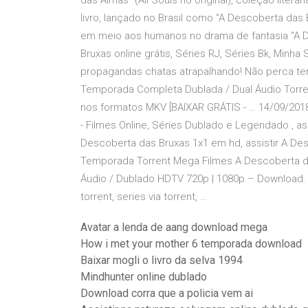
das Almas” (All Souls no original), coleção lite
livro, lançado no Brasil como “A Descoberta da
em meio aos humanos no drama de fantasia “A Di
Bruxas online grátis, Séries RJ, Séries Bk, Minha 
propagandas chatas atrapalhando! Não perca te
Temporada Completa Dublada / Dual Áudio Torren
nos formatos MKV [BAIXAR GRÁTIS - … 14/09/2018 
- Filmes Online, Séries Dublado e Legendado , as
Descoberta das Bruxas 1x1 em hd, assistir A Des
Temporada Torrent Mega Filmes A Descoberta d
Áudio / Dublado HDTV 720p | 1080p – Download. 
torrent, series via torrent, …
Avatar a lenda de aang download mega
How i met your mother 6 temporada download
Baixar mogli o livro da selva 1994
Mindhunter online dublado
Download corra que a policia vem ai