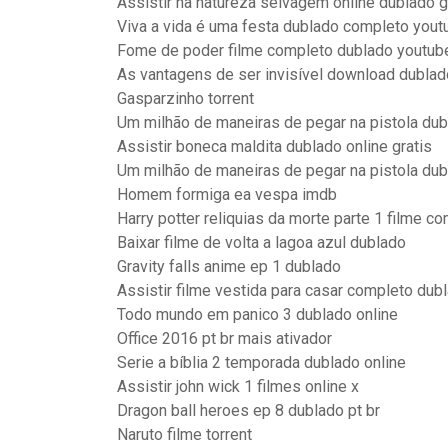
Assistir na natureza selvagem online dublado g
Viva a vida é uma festa dublado completo yout
Fome de poder filme completo dublado youtub
As vantagens de ser invisível download dubla
Gasparzinho torrent
Um milhão de maneiras de pegar na pistola du
Assistir boneca maldita dublado online gratis
Um milhão de maneiras de pegar na pistola du
Homem formiga ea vespa imdb
Harry potter reliquias da morte parte 1 filme c
Baixar filme de volta a lagoa azul dublado
Gravity falls anime ep 1 dublado
Assistir filme vestida para casar completo dub
Todo mundo em panico 3 dublado online
Office 2016 pt br mais ativador
Serie a bíblia 2 temporada dublado online
Assistir john wick 1 filmes online x
Dragon ball heroes ep 8 dublado pt br
Naruto filme torrent