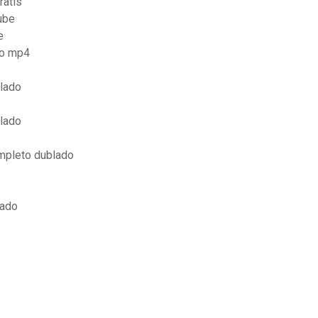
ratis
ube
e
do mp4
blado
blado
ompleto dublado
lado