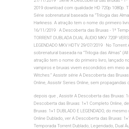
21/11/2019 · Série A Descoberta das Bruxas - 1
2019 download com qualidade HD 720p 1080p.
Série sobrenatural baseada na “Trilogia das Almas”
Harkness. A atração tem o nome do primeiro livr
16/11/2019 · A Descoberta das Bruxas - 1ª T
TORRENT DUBLADA DUAL ÁUDIO MKV 720P VER
LEGENDADO MKV HDTV 29/07/2019 · No Torrent A
sobrenatural baseada na “Trilogia das Almas” (All
atração tem o nome do primeiro livro, lançado n
vampiros e bruxas vivem escondidos em meio ao
Witches.” Assistir série A Descoberta das Bruxas 
Online, Assistir Series Online, sem propaganda
depois que , Assistir A Descoberta das Bruxas: 
Descoberta das Bruxas: 1×1 Completo Online, d
Bruxas: 1×1 DUBLADO E LEGENDADO, do mesmo m
Online Dublado, ver A Descoberta das Bruxas: 1×
Temporada Torrent Dublado, Legendado, Dual Áu