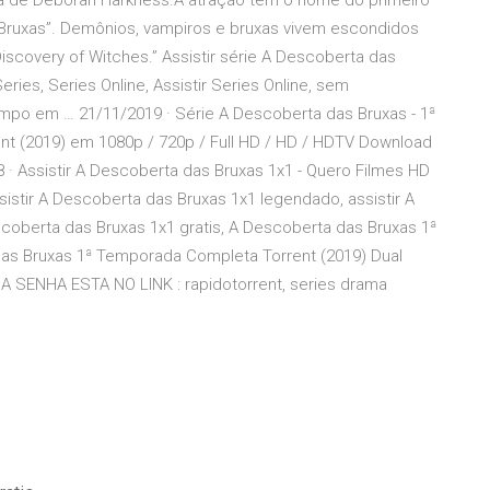
rária de Deborah Harkness.A atração tem o nome do primeiro
s Bruxas”. Demônios, vampiros e bruxas vivem escondidos
scovery of Witches.” Assistir série A Descoberta das
Series, Series Online, Assistir Series Online, sem
mpo em … 21/11/2019 · Série A Descoberta das Bruxas - 1ª
t (2019) em 1080p / 720p / Full HD / HD / HDTV Download
· Assistir A Descoberta das Bruxas 1x1 - Quero Filmes HD
sistir A Descoberta das Bruxas 1x1 legendado, assistir A
coberta das Bruxas 1x1 gratis, A Descoberta das Bruxas 1ª
as Bruxas 1ª Temporada Completa Torrent (2019) Dual
A SENHA ESTA NO LINK : rapidotorrent, series drama