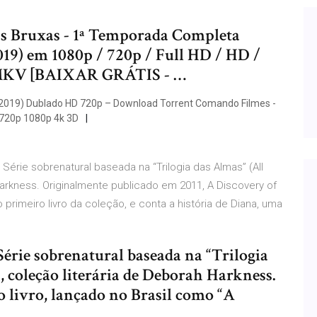
das Bruxas - 1ª Temporada Completa
19) em 1080p / 720p / Full HD / HD /
MKV [BAIXAR GRÁTIS - …
2019) Dublado HD 720p – Download Torrent Comando Filmes -
y 720p 1080p 4k 3D
 Série sobrenatural baseada na “Trilogia das Almas” (All
 Harkness. Originalmente publicado em 2011, A Discovery of
 primeiro livro da coleção, e conta a história de Diana, uma
rie sobrenatural baseada na “Trilogia
, coleção literária de Deborah Harkness.
 livro, lançado no Brasil como “A