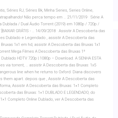
is, Séries RJ, Séries Bk, Minha Series, Series Online,
 atrapalhando! Não perca tempo em … 21/11/2019 · Série A
Dublada / Dual Áudio Torrent (2019) em 1080p / 720p /
[BAIXAR GRÁTIS - … 14/09/2018 · Assistir A Descoberta das
éries Dublado e Legendado , assistir A Descoberta das
 Bruxas 1x1 em hd, assistir A Descoberta das Bruxas 1x1
orrent Mega Filmes A Descoberta das Bruxas 1ª
 / Dublado HDTV 720p | 1080p – Download. A SENHA ESTA
ies via torrent, … assistir A Descoberta das Bruxas: 1x5
angerous line when he returns to Oxford. Diana discovers
s them apart. depois que , Assistir A Descoberta das
orma, Assistir A Descoberta das Bruxas: 1×1 Completo
Descoberta das Bruxas: 1×1 DUBLADO E LEGENDADO, do
1×1 Completo Online Dublado, ver A Descoberta das