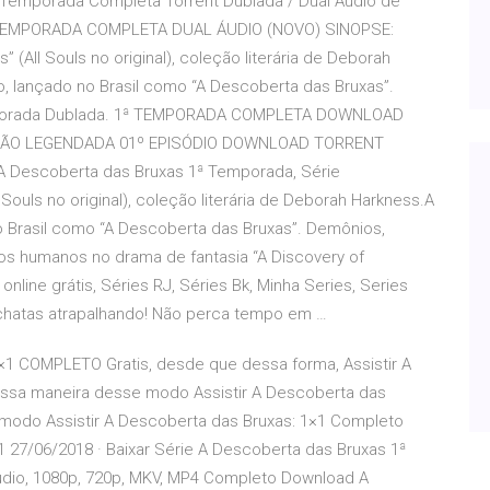
ª Temporada Completa Torrent Dublada / Dual Áudio de
 TEMPORADA COMPLETA DUAL ÁUDIO (NOVO) SINOPSE:
 (All Souls no original), coleção literária de Deborah
o, lançado no Brasil como “A Descoberta das Bruxas”.
emporada Dublada. 1ª TEMPORADA COMPLETA DOWNLOAD
SÃO LEGENDADA 01º EPISÓDIO DOWNLOAD TORRENT
 Descoberta das Bruxas 1ª Temporada, Série
 Souls no original), coleção literária de Deborah Harkness.A
o Brasil como “A Descoberta das Bruxas”. Demônios,
s humanos no drama de fantasia “A Discovery of
online grátis, Séries RJ, Séries Bk, Minha Series, Series
s chatas atrapalhando! Não perca tempo em …
1×1 COMPLETO Gratis, desde que dessa forma, Assistir A
essa maneira desse modo Assistir A Descoberta das
odo Assistir A Descoberta das Bruxas: 1×1 Completo
1 27/06/2018 · Baixar Série A Descoberta das Bruxas 1ª
dio, 1080p, 720p, MKV, MP4 Completo Download A